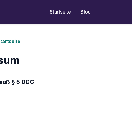
Startseite
Blog
tartseite
ssum
äß § 5 DDG