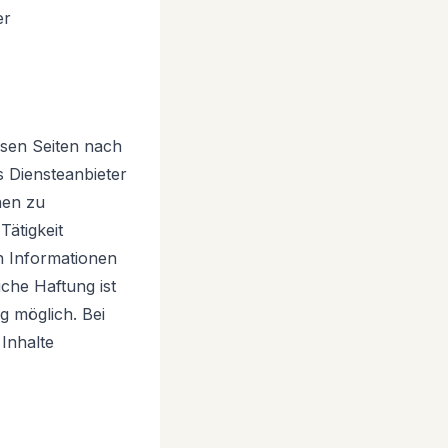
er
esen Seiten nach
s Diensteanbieter
nen zu
ätigkeit
n Informationen
che Haftung ist
g möglich. Bei
Inhalte