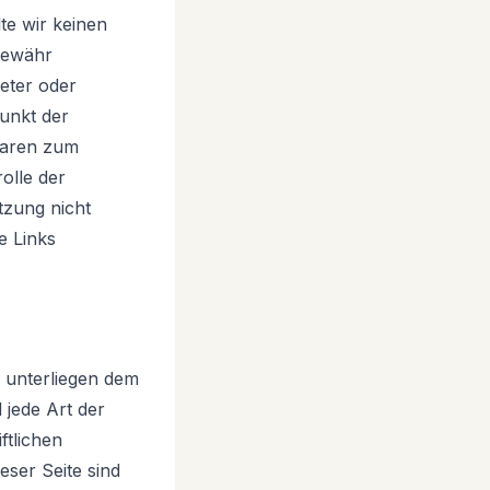
te wir keinen
Gewähr
ieter oder
punkt der
waren zum
olle der
tzung nicht
e Links
n unterliegen dem
 jede Art der
ftlichen
eser Seite sind